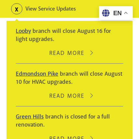
Skip
View Service Updates
Toggle
EN
to
alerts
main
Looby
branch will close August 16 for
content
light upgrades.
READ MORE
ABOUT
LOOBY
BRANCH
Edmondson Pike
branch will close August
WILL
10 for HVAC upgrades.
CLOSE
AUGUST
READ MORE
ABOUT
16
EDMONDSON
FOR
PIKE
Green Hills
branch is closed for a full
LIGHT
BRANCH
renovation.
UPGRADES.
WILL
CLOSE
READ MORE
ABOUT