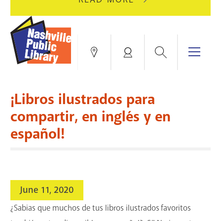
AUGUST
GREEN
10
HILLS
FOR
BRANCH
HVAC
IS
Search
Menu
Locations
My
UPGRADES.
CLOSED
Account
FOR
Books & More
A
¡Libros ilustrados para
FULL
Education & Research
SITE
EVENTS
CATALOG
compartir, en inglés y en
RENOVATION.
español!
Events
Catalog
search
Blogs & Podcasts
Services
June 11, 2020
Support the Library
¿Sabias que muchos de tus libros ilustrados favoritos