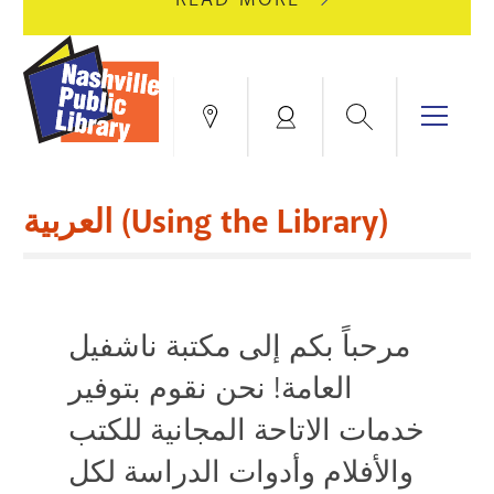
AUGUST
GREEN
10
HILLS
FOR
BRANCH
HVAC
IS
Search
Menu
Locations
My
UPGRADES.
CLOSED
Account
FOR
Books & More
A
العربية (Using the Library)
FULL
Education & Research
SITE
EVENTS
CATALOG
RENOVATION.
Events
Catalog
search
مرحباً بكم إلى مكتبة ناشفيل
Blogs & Podcasts
العامة! نحن نقوم بتوفير
Services
خدمات الاتاحة المجانية للكتب
Support the Library
والأفلام وأدوات الدراسة لكل