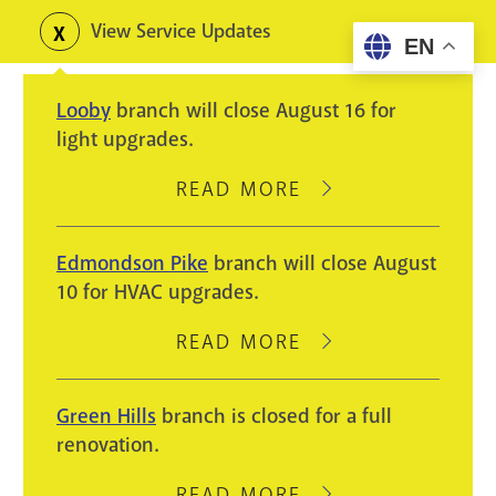
Skip
View Service Updates
Toggle
EN
to
alerts
main
Looby
branch will close August 16 for
content
light upgrades.
READ MORE
ABOUT
LOOBY
BRANCH
Edmondson Pike
branch will close August
WILL
10 for HVAC upgrades.
CLOSE
AUGUST
READ MORE
ABOUT
16
EDMONDSON
FOR
PIKE
Green Hills
branch is closed for a full
LIGHT
BRANCH
renovation.
UPGRADES.
WILL
CLOSE
READ MORE
ABOUT